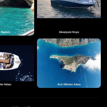
i Mağara
Akvaryum Koyu
ler Adası
Aziz Nikolas Adası