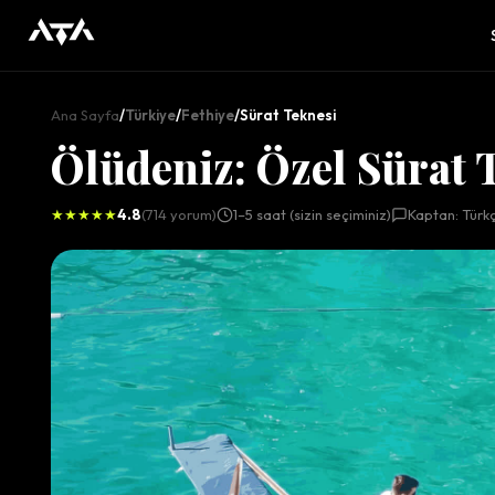
Ana Sayfa
/
Türkiye
/
Fethiye
/
Sürat Teknesi
Ölüdeniz: Özel Sürat 
★★★★★
4.8
(714 yorum)
1–5 saat (sizin seçiminiz)
Kaptan: Türkç