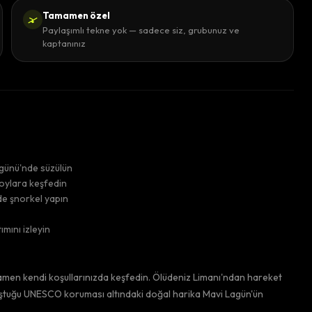
Tamamen özel
Paylaşımlı tekne yok — sadece siz, grubunuz ve
kaptanınız
agünü'nde süzülün
koylara keşfedin
de şnorkel yapın
mını izleyin
amamen kendi koşullarınızda keşfedin. Ölüdeniz Limanı'ndan hareket
luştuğu UNESCO koruması altındaki doğal harika Mavi Lagün'ün