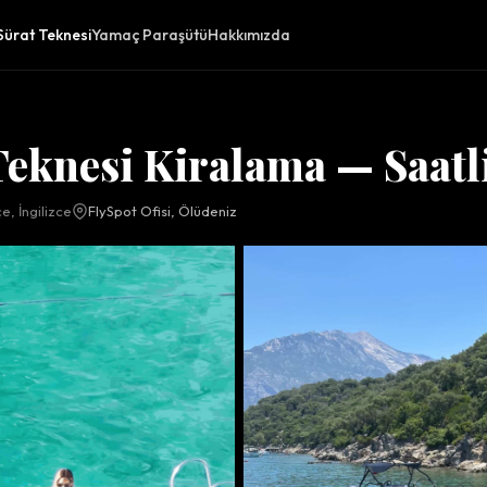
Sürat Teknesi
Yamaç Paraşütü
Hakkımızda
Teknesi Kiralama — Saatl
e, İngilizce
FlySpot Ofisi, Ölüdeniz