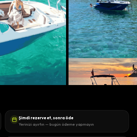
Şimdi rezerve et, sonra öde
Yerinizi ayırtın — bugün ödeme yapmayın