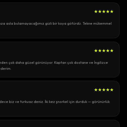
★★★★★
mıza asla bulamayacağımız gizli bir koya götürdü. Tekne mükemmel
★★★★★
izden çok daha güzel görünüyor. Kaptan çok dostane ve İngilizce
ederim.
★★★★★
ece biz ve turkuaz deniz. İki kez şnorkel için durduk — görünürlük