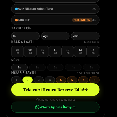
Aziz Nikolas Adası Turu
2s
Tam Tur
4s
%15 İNDİRİM
TARIH SEÇIN
KALKIŞ SAATI
19:00'e kadar
08
09
10
11
12
13
14
15
:00
:00
:00
:00
:00
:00
:00
:00
SÜRE
1s
2s
3s
4s
5s
MISAFIR SAYISI
1–4 tur · 5–8 kiralama
1
2
3
4
5
6
7
8
Teknenizi Hemen Rezerve Edin!
Güvenli rezervasyon onayı
WhatsApp ile İletişim