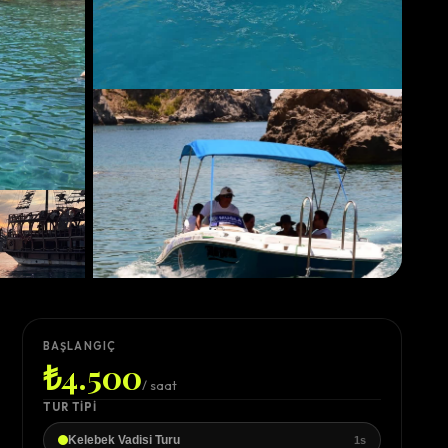
BAŞLANGIÇ
₺4.500
/ saat
TUR TIPI
Tüm fotoğraflar
Kelebek Vadisi Turu
1s