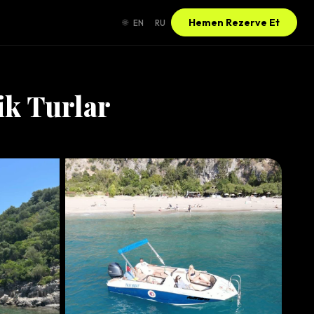
Hemen Rezerve Et
🌐
EN
RU
ik Turlar