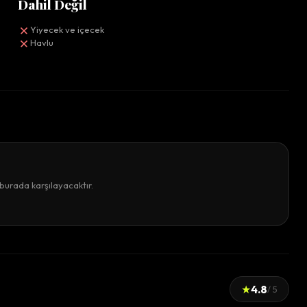
Dahil Değil
Yiyecek ve içecek
Havlu
burada karşılayacaktır.
★
4.8
/ 5