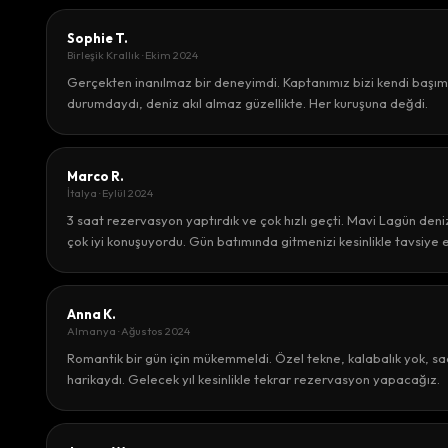
Sophie T.
Birleşik Krallık · Ekim 2024
Gerçekten inanılmaz bir deneyimdi. Kaptanımız bizi kendi başı
durumdaydı, deniz akıl almaz güzellikte. Her kuruşuna değdi.
Marco R.
İtalya · Eylül 2024
3 saat rezervasyon yaptırdık ve çok hızlı geçti. Mavi Lagün den
çok iyi konuşuyordu. Gün batımında gitmenizi kesinlikle tavsiye 
Anna K.
Almanya · Ağustos 2024
Romantik bir gün için mükemmeldi. Özel tekne, kalabalık yok, sad
harikaydı. Gelecek yıl kesinlikle tekrar rezervasyon yapacağız.