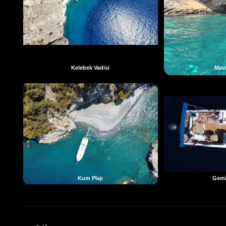
Kelebek Vadisi
Mav
Kum Plajı
Gemi