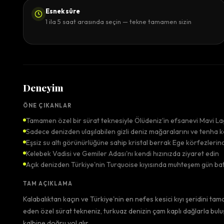
Esnek süre
1 ila 5 saat arasında seçin — tekne tamamen sizin
Deneyim
ÖNE ÇIKANLAR
Tamamen özel bir sürat teknesiyle Ölüdeniz'in efsanevi Mavi L
Sadece denizden ulaşılabilen gizli deniz mağaralarını ve tenha 
Eşsiz su altı görünürlüğüne sahip kristal berrak Ege körfezlerin
Kelebek Vadisi ve Gemiler Adası'nı kendi hızınızda ziyaret edin
Açık denizden Türkiye'nin Turquoise kıyısında muhteşem gün batı
TAM AÇIKLAMA
Kalabalıktan kaçın ve Türkiye'nin en nefes kesici kıyı şeridini t
eden özel sürat tekneniz, turkuaz denizin çam kaplı dağlarla bu
kalbine doğru yol alır.